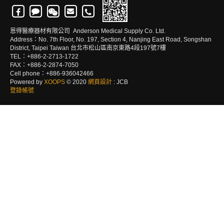
恩得醫療器材有限公司 Anderson Medical Supply Co. Ltd.
Address：No. 7th Floor, No. 197, Section 4, Nanjing East Road, Songshan
District, Taipei Taiwan 台北市松山區南京東路4段197號7樓
TEL：+886-2-2713-1722
FAX：+886-2-2874-7050
Cell phone：+886-936042466
Powered by
XOOPS
© 2020
網頁設計
: JCB
登錄帳號