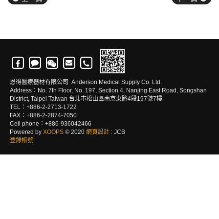
恩得醫療器材有限公司 Anderson Medical Supply Co. Ltd.
Address：No. 7th Floor, No. 197, Section 4, Nanjing East Road, Songshan
District, Taipei Taiwan 台北市松山區南京東路4段197號7樓
TEL：+886-2-2713-1722
FAX：+886-2-2874-7050
Cell phone：+886-936042466
Powered by
XOOPS
© 2020
網頁設計
: JCB
登錄帳號